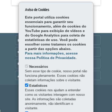
Aviso de Cookies
Este portal utiliza cookies
essenciais para garantir seu
funcionamento, além de cookies do
YouTube para exibição de vídeos e
do Google Analytics para coleta de
estatísticas de uso. Você pode
DENUNCIE CORRUPÇÃO
escolher como tratamos os cookies
a partir das opções abaixo.
OUVIDORIA
Para mais informações, acesse
nossa Política de Privacidade.
TRANSPARÊNCIA INSTITUCIONAL
Necessários
Sem esse tipo de cookie, nosso portal não
funciona plenamente. Esses cookies não
MAPA DO SITE
coletam informações sobre o visitante.
Estatísticos
Esses cookies nos ajudam a entender
Navegação
como os visitantes interagem com nosso
site. As informações são coletadas
principal
anonimamente, não identificam o
visitante.