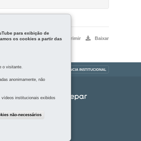
ouTube para exibição de
Voltar
Início
Imprimir
Baixar
tamos os cookies a partir das
o visitante.
OUVIDORIA
TRANSPARÊNCIA INSTITUCIONAL
tadas anonimamente, não
vídeos institucionais exibidos
okies não-necessários
draw consent