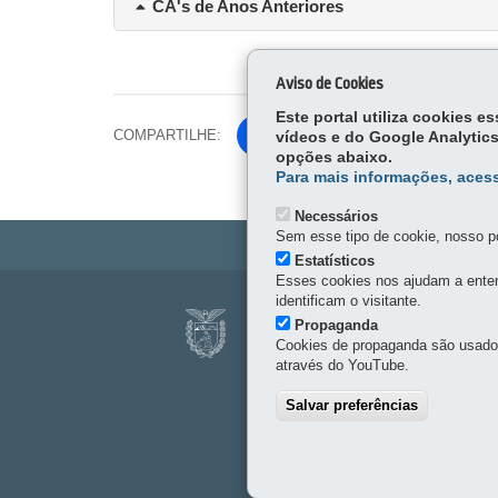
CA's de Anos Anteriores
Aviso de Cookies
Este portal utiliza cookies 
COMPARTILHE:
Fa
vídeos e do Google Analytics
opções abaixo.
ce
Para mais informações, acess
Tw
bo
itt
ok
Necessários
er
Sem esse tipo de cookie, nosso po
Estatísticos
Esses cookies nos ajudam a enten
Navegação
identificam o visitante.
FUNDAÇÃO ARAU
Propaganda
principal
Cookies de propaganda são usados 
Av. Comendador Franco, 
através do YouTube.
41 3218-9250
Salvar preferências