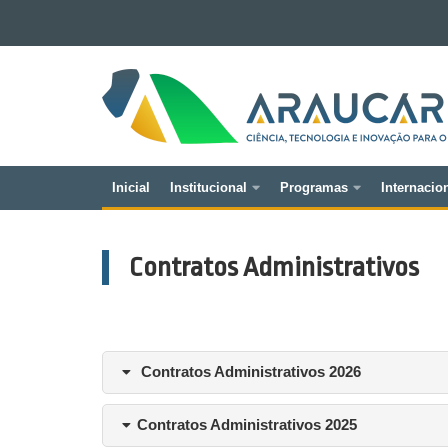
Ir para o conteúdo
Ir para a navegação
FUNDAÇÃO
Ir para a busca
ARAUCÁRIA
Mapa do site
Inicial
Institucional
Programas
Internacio
Navegação
principal
Contratos Administrativos
Contratos Administrativos 2026
Contratos Administrativos 2025