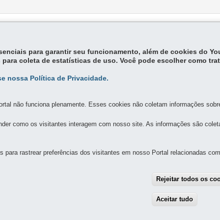
essenciais para garantir seu funcionamento, além de cookies do Y
 para coleta de estatísticas de uso. Você pode escolher como tra
e nossa Política de Privacidade.
rtal não funciona plenamente. Esses cookies não coletam informações sobre 
MAPA DO SITE
DENUNCIE CORRUPÇÃO
der como os visitantes interagem com nosso site. As informações são cole
CÁRIA
para rastrear preferências dos visitantes em nosso Portal relacionadas com 
1341 - Jardim Botânico
-
80215-090
-
Curitiba
-
PR
MAPA
Rejeitar todos os co
Aceitar tudo
With