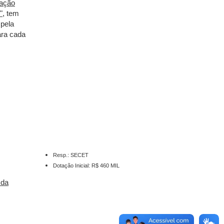
iação
"
, tem
 pela
ara cada
Resp.: SECET
Dotação Inicial: R$ 460 MIL
 da