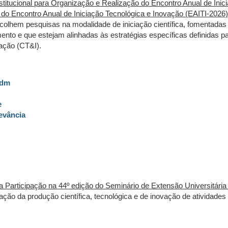
titucional para Organização e Realização do Encontro Anual de Inic
 do Encontro Anual de Iniciação Tecnológica e Inovação (EAITI-2026)
colhem pesquisas na modalidade de iniciação científica, fomentadas
nto e que estejam alinhadas às estratégias específicas definidas p
ação (CT&I).
Adm
e
evância
a Participação na 44º edição do Seminário de Extensão Universitária
ação da produção científica, tecnológica e de inovação de atividades