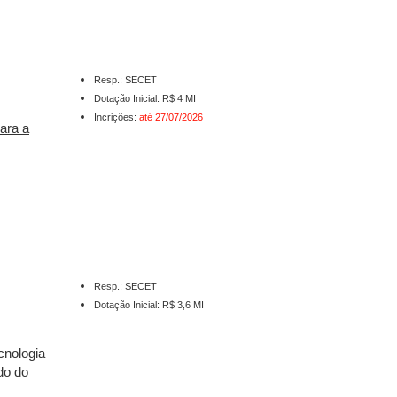
Resp.: SECET
Dotação Inicial: R$ 4 MI
Incrições:
até 27/07/2026
ara a
Resp.: SECET
Dotação Inicial: R$ 3,6 MI
cnologia
do do