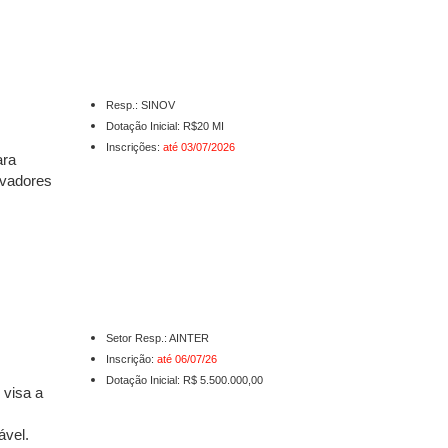
Resp.: SINOV
Dotação Inicial: R$20 MI
Inscrições:
até 03/07/2026
ara
ovadores
Setor Resp.: AINTER
Inscrição:
até
06/07/26
Dotação Inicial: R$ 5.500.000,00
" visa a
ável.