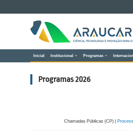
Ir para o conteúdo
Ir para a navegação
FUNDAÇÃO
Ir para a busca
ARAUCÁRIA
Mapa do site
Inicial
Institucional
Programas
Internacio
Navegação
principal
Programas 2026
Chamadas Públicas (CP) |
Process