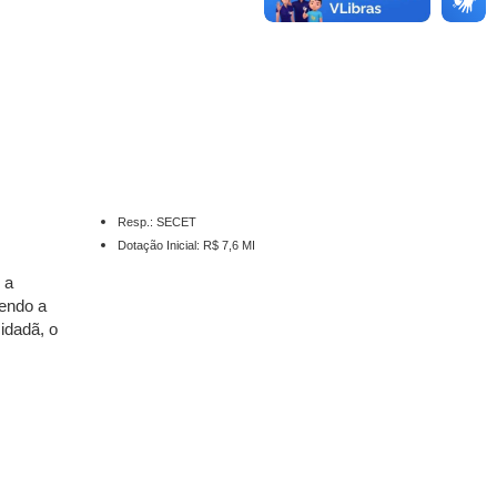
Resp.: SECET
Dotação Inicial: R$ 7,6 MI
 a
vendo a
idadã, o