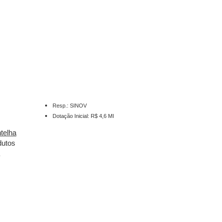
Resp.: SINOV
Dotação Inicial: R$ 4,6 MI
telha
dutos