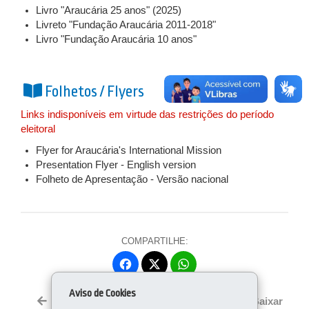
Livro "Araucária 25 anos" (2025)
Livreto "Fundação Araucária 2011-2018"
Livro "Fundação Araucária 10 anos"
Folhetos / Flyers
Links indisponíveis em virtude das restrições do período
eleitoral
Flyer for Araucária's International Mission
Presentation Flyer - English version
Folheto de Apresentação - Versão nacional
COMPARTILHE:
Fa
W
ce
ha
Tw
Aviso de Cookies
bo
ts
Voltar
Início
Imprimir
Baixar
itt