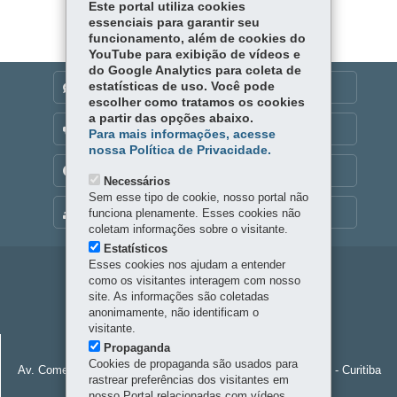
ok
Ap
Este portal utiliza cookies
er
essenciais para garantir seu
p
funcionamento, além de cookies do
YouTube para exibição de vídeos e
do Google Analytics para coleta de
estatísticas de uso. Você pode
DENUNCIE CORRUPÇÃO
escolher como tratamos os cookies
a partir das opções abaixo.
OUVIDORIA
Para mais informações, acesse
nossa Política de Privacidade.
TRANSPARÊNCIA INSTITUCIONAL
Necessários
Sem esse tipo de cookie, nosso portal não
MAPA DO SITE
funciona plenamente. Esses cookies não
coletam informações sobre o visitante.
Estatísticos
Esses cookies nos ajudam a entender
Navegação
como os visitantes interagem com nosso
site. As informações são coletadas
principal
anonimamente, não identificam o
visitante.
FUNDAÇÃO ARAUCÁRIA
Propaganda
Cookies de propaganda são usados para
Av. Comendador Franco, 1341 - Jardim Botânico
-
80215-090
-
Curitiba
rastrear preferências dos visitantes em
-
PR
MAPA
nosso Portal relacionadas com vídeos