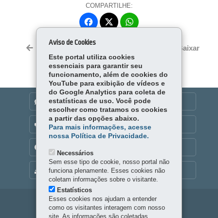
COMPARTILHE:
Fa
W
ce
ha
Tw
Aviso de Cookies
bo
ts
Voltar
Início
Imprimir
Baixar
itt
ok
Ap
Este portal utiliza cookies
er
essenciais para garantir seu
p
funcionamento, além de cookies do
YouTube para exibição de vídeos e
do Google Analytics para coleta de
estatísticas de uso. Você pode
DENUNCIE CORRUPÇÃO
escolher como tratamos os cookies
a partir das opções abaixo.
OUVIDORIA
Para mais informações, acesse
nossa Política de Privacidade.
TRANSPARÊNCIA INSTITUCIONAL
Necessários
Sem esse tipo de cookie, nosso portal não
MAPA DO SITE
funciona plenamente. Esses cookies não
coletam informações sobre o visitante.
Estatísticos
Esses cookies nos ajudam a entender
Navegação
como os visitantes interagem com nosso
site. As informações são coletadas