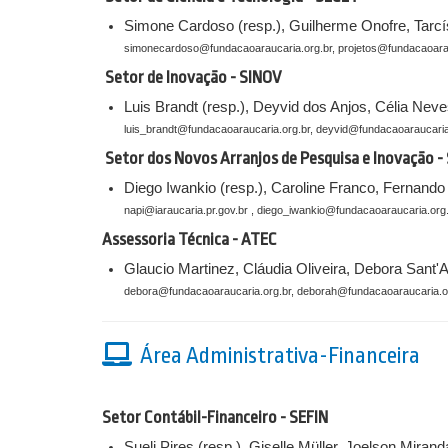
Simone Cardoso (resp.), Guilherme Onofre, Tarcí
simonecardoso@fundacaoaraucaria.org.br, projetos@fundacaoarau
Setor de Inovação - SINOV
Luis Brandt (resp.), Deyvid dos Anjos, Célia Nev
luis_brandt@fundacaoaraucaria.org.br, deyvid@fundacaoaraucaria
Setor dos Novos Arranjos de Pesquisa e Inovação -
Diego Iwankio (resp.), Caroline Franco, Fernand
napi@iaraucaria.pr.gov.br , diego_iwankio@fundacaoaraucaria.org
Assessoria Técnica - ATEC
Glaucio Martinez, Cláudia Oliveira, Debora Sant
debora@fundacaoaraucaria.org.br, deborah@fundacaoaraucaria.
Área Administrativa-Financeira
Setor Contábil-Financeiro - SEFIN
Sueli Pires (resp.), Giselle Müller, Joelson Miran