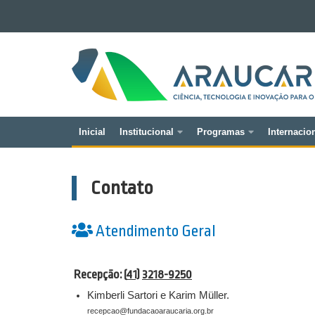
Ir para o conteúdo
Ir para a navegação
FUNDAÇÃO
Ir para a busca
ARAUCÁRIA
Mapa do site
Inicial
Institucional
Programas
Internacio
Navegação
principal
Contato
Atendimento Geral
Recepção: (
41)
3218-9250
Kimberli Sartori e Karim Müller.
recepcao@fundacaoaraucaria.org.br