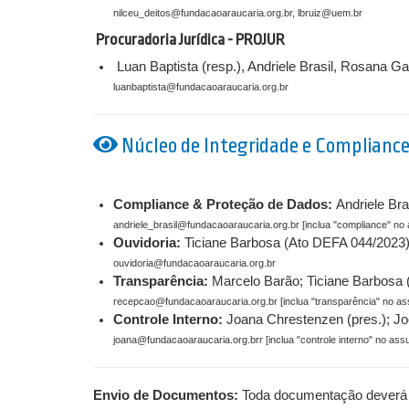
nilceu_deitos@fundacaoaraucaria.org.br, lbruiz@uem.br
Procuradoria Jurídica - PROJUR
Luan Baptista (resp.), Andriele Brasil, Rosana G
luanbaptista@fundacaoaraucaria.org.br
Núcleo de Integridade e Compliance 
Compliance & Proteção de Dados:
Andriele Bra
andriele_brasil@fundacaoaraucaria.org.br [inclua "compliance" no
Ouvidoria:
Ticiane Barbosa (Ato DEFA 044/2023)
ouvidoria@fundacaoaraucaria.org.br
Transparência:
Marcelo Barão; Ticiane Barbosa 
recepcao@fundacaoaraucaria.org.br [inclua "transparência" no as
Controle Interno:
Joana Chrestenzen (pres.); J
joana@fundacaoaraucaria.org.brr [inclua "controle interno" no ass
Envio de Documentos:
Toda documentação deverá s