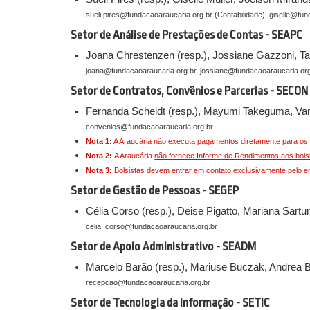
sueli.pires@fundacaoaraucaria.org.br (Contabilidade), giselle@fu
Setor de Análise de Prestações de Contas - SEAPC
Joana Chrestenzen (resp.), Jossiane Gazzoni, T
joana@fundacaoaraucaria.org.br, jossiane@fundacaoaraucaria.org
Setor de Contratos, Convênios e Parcerias - SECON
Fernanda Scheidt (resp.), Mayumi Takeguma, Vane
convenios@fundacaoaraucaria.org.br
Nota 1:
A Araucária
não executa pagamentos diretamente para os 
Nota 2:
A Araucária
não fornece Informe de Rendimentos aos bols
Nota 3:
Bolsistas devem entrar em contato exclusivamente pelo e
Setor de Gestão de Pessoas - SEGEP
Célia Corso (resp.), Deise Pigatto, Mariana Sart
celia_corso@fundacaoaraucaria.org.br
Setor de Apoio Administrativo - SEADM
Marcelo Barão (resp.), Mariuse Buczak, Andrea Bra
recepcao@fundacaoaraucaria.org.br
Setor de Tecnologia da Informação - SETIC