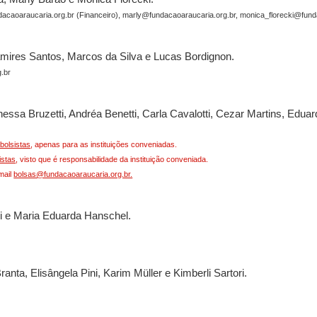
ndacaoaraucaria.org.br (Financeiro), marly@fundacaoaraucaria.org.br, monica_florecki@fun
amires Santos, Marcos da Silva e Lucas Bordignon.
.br
ssa Bruzetti, Andréa Benetti, Carla Cavalotti, Cezar Martins, Edua
bolsistas
, apenas para as instituições conveniadas.
istas
, visto que é responsabilidade da instituição conveniada.
mail
bolsas@fundacaoaraucaria.org.br.
uri e Maria Eduarda Hanschel.
nta, Elisângela Pini, Karim Müller e Kimberli Sartori.