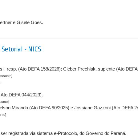
aertner e Gisele Goes.
Setorial - NICS
sil, resp. (Ato DEFA 158/2026); Cleber Prechlak, suplente (Ato DEFA
 assunto]
.
(Ato DEFA 044/2023).
sunto]
oelson Miranda (Ato DEFA 90/2025) e Jossiane Gazzoni (Ato DEFA 2
unto]
er registrada via sistema e-Protocolo, do Governo do Paraná.