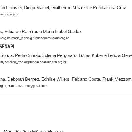
sio Lindislei, Diogo Maciel, Guilherme Muzeka e Ronilson da Cruz.
caria.org.br
es, Eduardo Ramires e Maria Isabel Gaidex.
.org.br, maria_isabel@fundacaoaraucaria.org.br
 SENAPI
o Souza, Pedro Simão, Juliana Pergoraro, Lucas Kober e Letícia Geo
.br, caroline_franco@fundacaoaraucaria.org.br
'Ana, Deborah Bernett, Ednilse Willers, Fabiano Costa, Frank Mezzo
org.br, frankmezzomo@gmail.com
da, Marly Barão e Mônica Florecki.