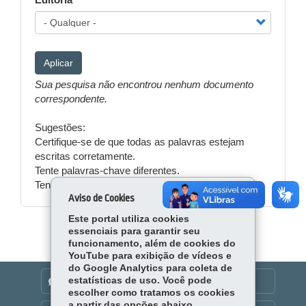
Editoria
Aplicar
Sua pesquisa não encontrou nenhum documento
correspondente.
Sugestões:
Certifique-se de que todas as palavras estejam
escritas corretamente.
Tente palavras-chave diferentes.
Tente palavras-chave mais genéricas.
Aviso de Cookies
Este portal utiliza cookies
essenciais para garantir seu
funcionamento, além de cookies do
YouTube para exibição de vídeos e
do Google Analytics para coleta de
estatísticas de uso. Você pode
DENUNCIE CORRUPÇÃO
escolher como tratamos os cookies
a partir das opções abaixo.