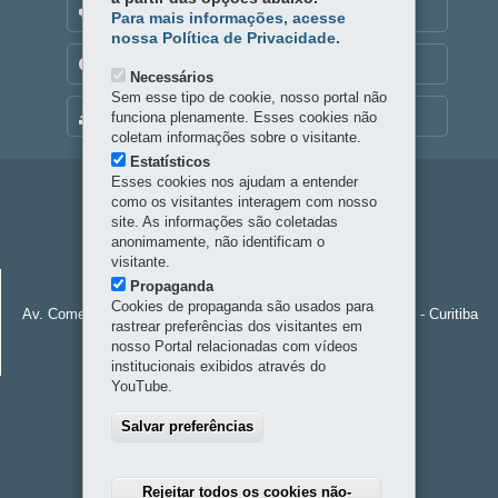
OUVIDORIA
Para mais informações, acesse
nossa Política de Privacidade.
TRANSPARÊNCIA INSTITUCIONAL
Necessários
Sem esse tipo de cookie, nosso portal não
MAPA DO SITE
funciona plenamente. Esses cookies não
coletam informações sobre o visitante.
Estatísticos
Esses cookies nos ajudam a entender
Navegação
como os visitantes interagem com nosso
site. As informações são coletadas
principal
anonimamente, não identificam o
visitante.
FUNDAÇÃO ARAUCÁRIA
Propaganda
Cookies de propaganda são usados para
Av. Comendador Franco, 1341 - Jardim Botânico
-
80215-090
-
Curitiba
rastrear preferências dos visitantes em
-
PR
MAPA
nosso Portal relacionadas com vídeos
41 3218-9250
institucionais exibidos através do
YouTube.
Salvar preferências
Rejeitar todos os cookies não-