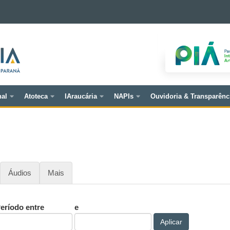
nal
Atoteca
IAraucária
NAPIs
Ouvidoria & Transparênc
Áudios
Mais
eríodo entre
e
Aplicar