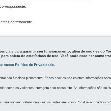
correspondente.
scritas corretamente.
essenciais para garantir seu funcionamento, além de cookies do Y
 para coleta de estatísticas de uso. Você pode escolher como tra
e nossa Política de Privacidade.
MAPA DO SITE
DENUNCIE CORRUPÇÃO
rtal não funciona plenamente. Esses cookies não coletam informações sobre 
CÁRIA
der como os visitantes interagem com nosso site. As informações são cole
1341 - Jardim Botânico
-
80215-090
-
Curitiba
-
PR
MAPA
para rastrear preferências dos visitantes em nosso Portal relacionadas com 