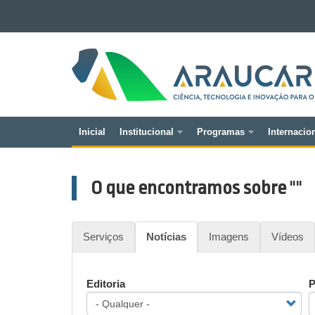
Ir para o conteúdo
Ir para a navegação
FUNDAÇÃO
Ir para a busca
ARAUCÁRIA
Mapa do site
Inicial
Institucional
Programas
Internacio
Navegação
principal
O que encontramos sobre
""
Serviços
Notícias
Imagens
Vídeos
Editoria
P