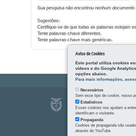
Sua pesquisa não encontrou nenhum documento 
Sugestões:
Certifique-se de que todas as palavras estejam e
Tente palavras-chave diferentes.
Tente palavras-chave mais genéricas.
Aviso de Cookies
Este portal utiliza cookies 
vídeos e do Google Analytics
opções abaixo.
Para mais informações, acess
Necessários
Sem esse tipo de cookie, nosso po
Navegação
FUNDAÇÃO ARAU
Estatísticos
principal
Esses cookies nos ajudam a enten
Av. Comendador Franco, 
identificam o visitante.
41 3218-9250
Propaganda
Cookies de propaganda são usados 
através do YouTube.