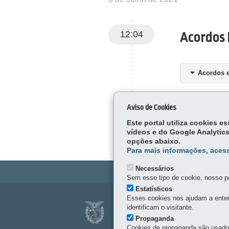
12:04
Acordos 
Acordos e
Aviso de Cookies
Este portal utiliza cookies 
vídeos e do Google Analytics
opções abaixo.
Para mais informações, acess
Necessários
Sem esse tipo de cookie, nosso po
Estatísticos
Navegação
Esses cookies nos ajudam a enten
FUNDAÇÃO ARAU
identificam o visitante.
principal
Propaganda
Av. Comendador Franco, 
Cookies de propaganda são usados 