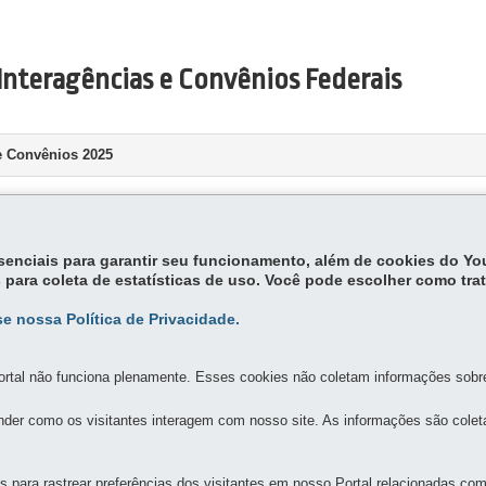
Interagências e Convênios Federais
 Convênios 2025
essenciais para garantir seu funcionamento, além de cookies do Y
 para coleta de estatísticas de uso. Você pode escolher como tra
e nossa Política de Privacidade.
MAPA DO SITE
DENUNCIE CORRUPÇÃO
rtal não funciona plenamente. Esses cookies não coletam informações sobre 
der como os visitantes interagem com nosso site. As informações são cole
CÁRIA
1341 - Jardim Botânico
-
80215-090
-
Curitiba
-
PR
MAPA
para rastrear preferências dos visitantes em nosso Portal relacionadas com 