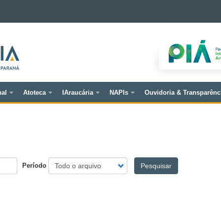
nal
Atoteca
IAraucária
NAPIs
Ouvidoria & Transparênc
Período
Pesquisar