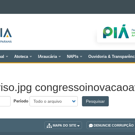
nal
Atoteca
IAraucária
NAPIs
Ouvidoria & Transparênc
so.jpg congressoinovacaoav
Período
Pesquisar
MAPA DO SITE
DENUNCIE CORRUPÇÃO