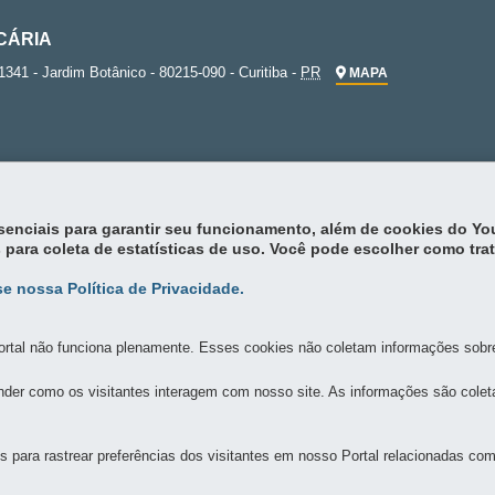
CÁRIA
1341 - Jardim Botânico
-
80215-090
-
Curitiba
-
PR
MAPA
essenciais para garantir seu funcionamento, além de cookies do Y
 para coleta de estatísticas de uso. Você pode escolher como tra
e nossa Política de Privacidade.
rtal não funciona plenamente. Esses cookies não coletam informações sobre 
der como os visitantes interagem com nosso site. As informações são cole
para rastrear preferências dos visitantes em nosso Portal relacionadas com 