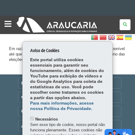
FUNDAÇÃO
Ir
ARAUCÁRIA
para
Ir
para
Ir
o
Em razão da legislação eleitoral, este conteúdo ficará indisponível
Aviso de Cookies
conteúdo
Mapa
para
a
até que o Tribunal Regional Eleitoral (TRE) oficialize o término das
eleições.
Este portal utiliza cookies
navegação
do
a
essenciais para garantir seu
funcionamento, além de cookies do
busca
site
YouTube para exibição de vídeos e
do Google Analytics para coleta de
DENUNCIE CORRUPÇÃO
estatísticas de uso. Você pode
escolher como tratamos os cookies
OUVIDORIA
a partir das opções abaixo.
Para mais informações, acesse
nossa Política de Privacidade.
TRANSPARÊNCIA INSTITUCIONAL
Necessários
Sem esse tipo de cookie, nosso portal não
MAPA DO SITE
funciona plenamente. Esses cookies não