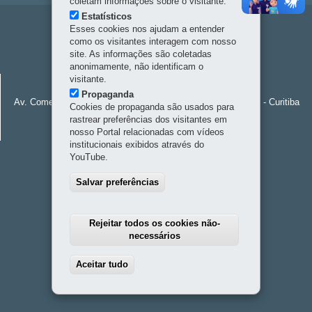
coletam informações sobre o visitante.
Estatísticos
Navegação
Esses cookies nos ajudam a entender
como os visitantes interagem com nosso
principal
site. As informações são coletadas
anonimamente, não identificam o
visitante.
FUNDAÇÃO ARAUCÁRIA
Propaganda
Av. Comendador Franco, 1341 - Jardim Botânico
-
80215-090
-
Curitiba
Cookies de propaganda são usados para
-
PR
MAPA
rastrear preferências dos visitantes em
nosso Portal relacionadas com vídeos
41 3218-9250
institucionais exibidos através do
YouTube.
Salvar preferências
Rejeitar todos os cookies não-
necessários
Aceitar tudo
Withdraw consent