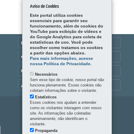
Aviso de Cookies
Carregar mais
Este portal utiliza cookies
essenciais para garantir seu
funcionamento, além de cookies do
YouTube para exibição de vídeos e
do Google Analytics para coleta de
estatísticas de uso. Você pode
DENUNCIE CORRUPÇÃO
escolher como tratamos os cookies
a partir das opções abaixo.
OUVIDORIA
Para mais informações, acesse
nossa Política de Privacidade.
TRANSPARÊNCIA INSTITUCIONAL
Necessários
Sem esse tipo de cookie, nosso portal não
MAPA DO SITE
funciona plenamente. Esses cookies não
coletam informações sobre o visitante.
Estatísticos
Esses cookies nos ajudam a entender
Navegação
como os visitantes interagem com nosso
site. As informações são coletadas
principal
anonimamente, não identificam o
visitante.
FUNDAÇÃO ARAUCÁRIA
Propaganda